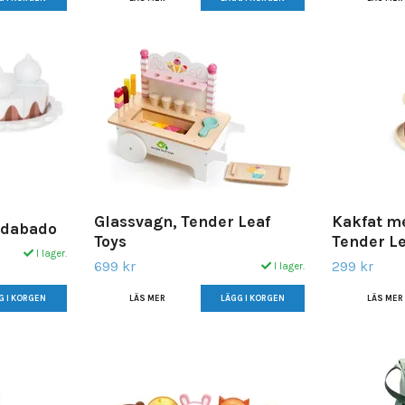
Glassvagn, Tender Leaf
Kakfat m
adabado
Toys
Tender Le
I lager.
699 kr
299 kr
I lager.
LÄS MER
LÄS MER