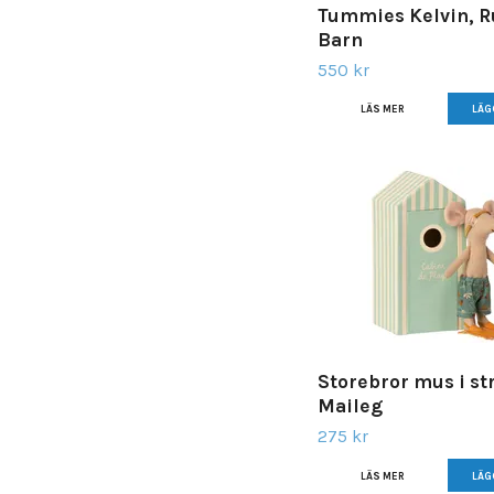
Tummies Kelvin, 
Barn
550 kr
LÄS MER
Storebror mus i st
Maileg
275 kr
LÄS MER