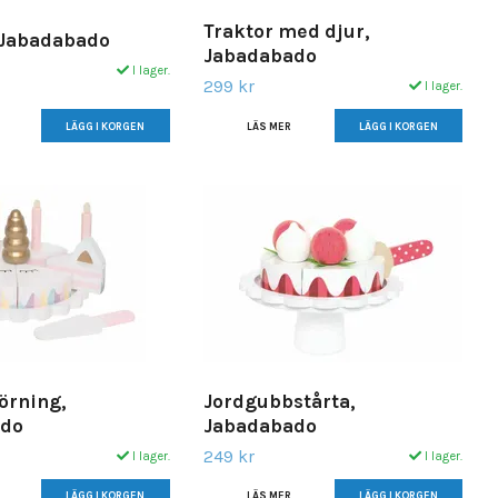
Traktor med djur,
 Jabadabado
Jabadabado
I lager.
299 kr
I lager.
LÄS MER
örning,
Jordgubbstårta,
ado
Jabadabado
249 kr
I lager.
I lager.
LÄS MER