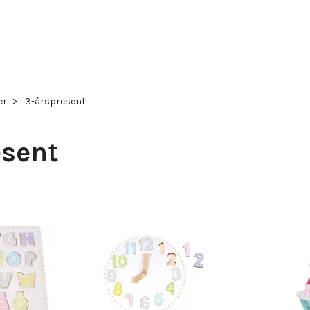
er
3-årspresent
esent