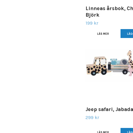
Linneas årsbok, Ch
Björk
199 kr
LÄS MER
Jeep safari, Jabad
299 kr
LÄS MER