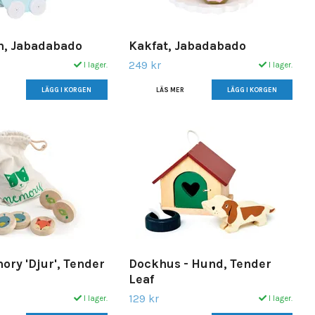
n, Jabadabado
Kakfat, Jabadabado
249 kr
I lager.
I lager.
LÄS MER
ry 'Djur', Tender
Dockhus - Hund, Tender
Leaf
129 kr
I lager.
I lager.