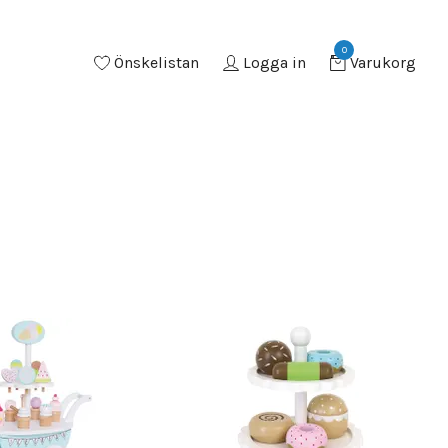
0
Önskelistan
Logga in
Varukorg