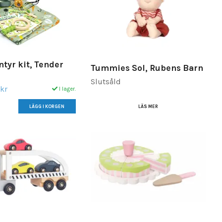
tyr kit, Tender
Tummies Sol, Rubens Barn
Slutsåld
kr
I lager.
LÄS MER