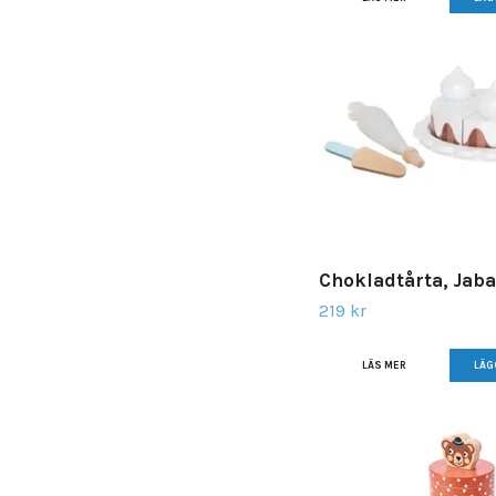
Chokladtårta, Jab
219 kr
LÄS MER