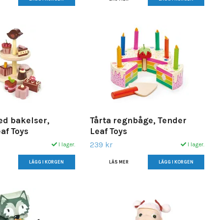
ed bakelser,
Tårta regnbåge, Tender
af Toys
Leaf Toys
239 kr
I lager.
I lager.
LÄS MER