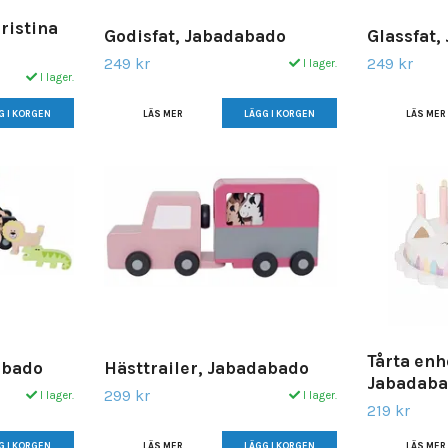
ristina
Godisfat, Jabadabado
Glassfat,
249 kr
249 kr
I lager.
I lager.
LÄS MER
LÄS MER
Tårta enh
abado
Hästtrailer, Jabadabado
Jabadab
299 kr
I lager.
I lager.
219 kr
LÄS MER
LÄS MER