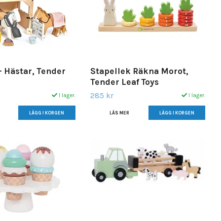
 Hästar, Tender
Stapellek Räkna Morot,
Tender Leaf Toys
285 kr
I lager.
I lager.
LÄS MER