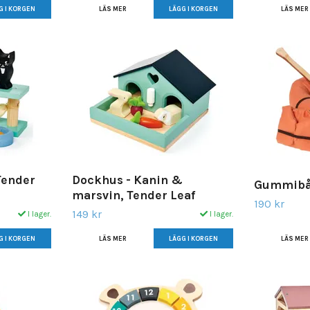
LÄS MER
LÄS MER
Tender
Dockhus - Kanin &
Gummibåt
marsvin, Tender Leaf
190 kr
149 kr
I lager.
I lager.
LÄS MER
LÄS MER