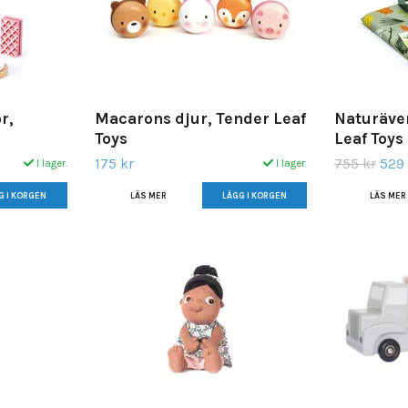
r,
Macarons djur, Tender Leaf
Naturäven
Toys
Leaf Toys
175 kr
755 kr
529 
I lager.
I lager.
LÄS MER
LÄS MER