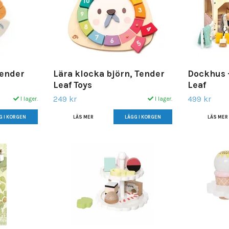
Tender
Lära klocka björn, Tender
Dockhus -
Leaf Toys
Leaf
249 kr
499 kr
I lager.
I lager.
LÄS MER
LÄS MER