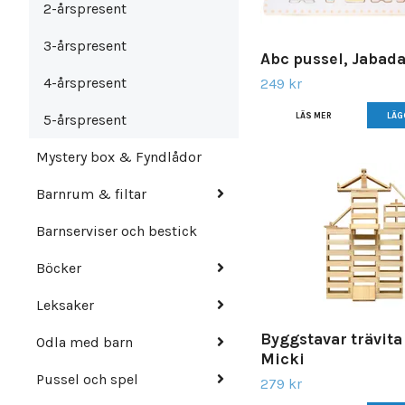
2-årspresent
3-årspresent
Abc pussel, Jabad
4-årspresent
249 kr
LÄS MER
5-årspresent
Mystery box & Fyndlådor
Barnrum & filtar
Barnserviser och bestick
Böcker
Leksaker
Byggstavar trävita
Odla med barn
Micki
Pussel och spel
279 kr