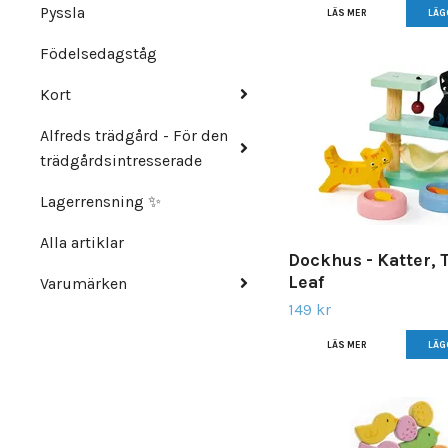
Pyssla
LÄS MER
Födelsedagståg
Kort
Alfreds trädgård - För den
trädgårdsintresserade
Lagerrensning ✨
Alla artiklar
Dockhus - Katter, 
Leaf
Varumärken
149 kr
LÄS MER