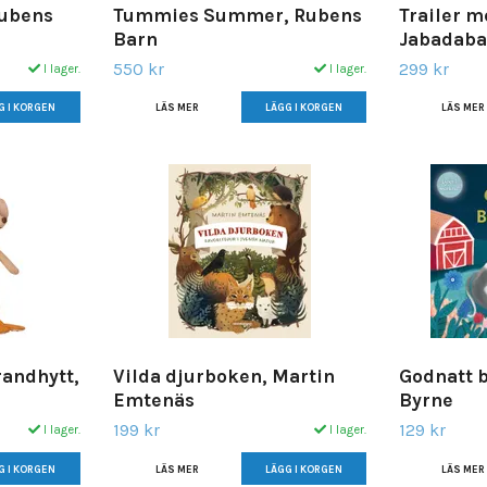
Rubens
Tummies Summer, Rubens
Trailer m
Barn
Jabadab
550 kr
299 kr
I lager.
I lager.
LÄS MER
LÄS MER
randhytt,
Vilda djurboken, Martin
Godnatt 
Emtenäs
Byrne
199 kr
129 kr
I lager.
I lager.
LÄS MER
LÄS MER