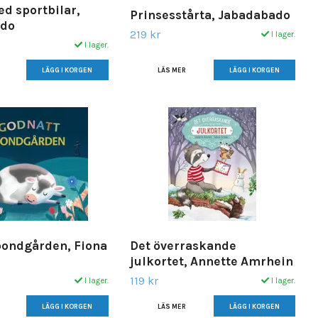
ed sportbilar,
Prinsesstårta, Jabadabado
ado
219 kr
I lager.
I lager.
LÄS MER
bondgården, Fiona
Det överraskande
julkortet, Annette Amrhein
119 kr
I lager.
I lager.
LÄS MER