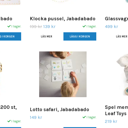
abado
Klocka pussel, Jabadabado
Glassvag
199 kr
139 kr
499 kr
I lager.
I lager.
LÄS MER
LÄS MER
 200 st,
Spel memo
Lotto safari, Jabadabado
Leaf Toys
149 kr
I lager.
219 kr
I lager.