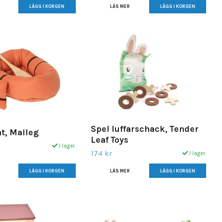
LÄS MER
Spel luffarschack, Tender
, Maileg
Leaf Toys
I lager.
174 kr
I lager.
LÄS MER