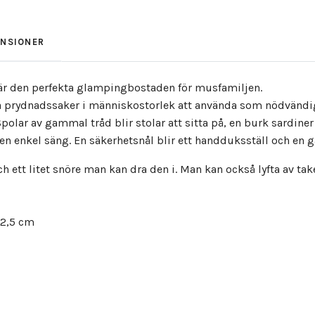
ENSIONER
är den perfekta glampingbostaden för musfamiljen.
a prydnadssaker i människostorlek att använda som nödvändig
 Spolar av gammal tråd blir stolar att sitta på, en burk sard
en enkel säng. En säkerhetsnål blir ett handduksställ och en 
h ett litet snöre man kan dra den i. Man kan också lyfta av tak
22,5 cm