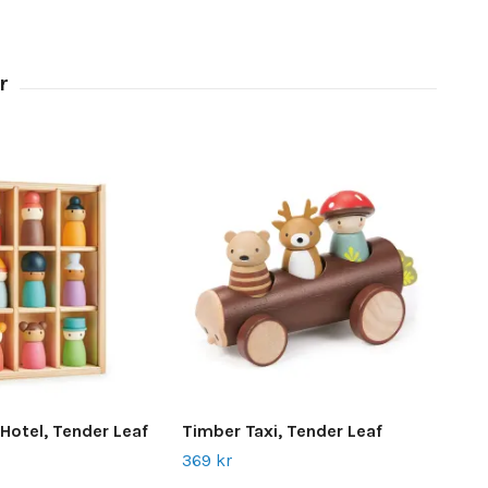
Hotel, Tender Leaf
Timber Taxi, Tender Leaf
Lit
Lea
369 kr
1 32