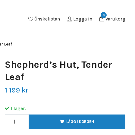
0
Önskelistan
Logga in
Varukorg
r Leaf
Shepherd’s Hut, Tender
Leaf
1 199 kr
I lager.
LÄGG I KORGEN