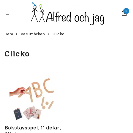
0
Hem
Varumärken
Clicko
Clicko
Bokstavsspel, 11 delar,