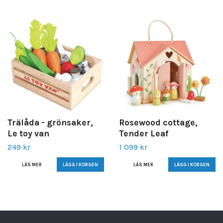
Trälåda - grönsaker,
Rosewood cottage,
Le toy van
Tender Leaf
249 kr
1 099 kr
LÄS MER
LÄS MER