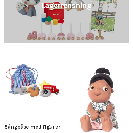
Lagerrensning
Sångpåse med figurer