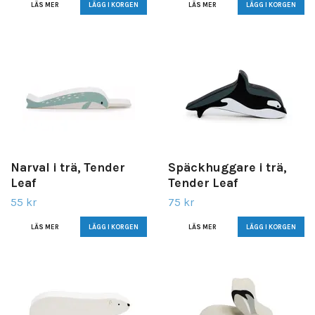
LÄS MER
LÄS MER
Narval i trä, Tender
Späckhuggare i trä,
Leaf
Tender Leaf
55 kr
75 kr
LÄS MER
LÄS MER