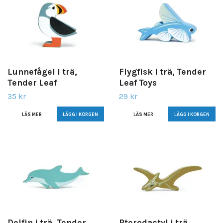
Lunnefågel i trä,
Flygfisk i trä, Tender
Tender Leaf
Leaf Toys
35 kr
29 kr
LÄS MER
LÄS MER
Delfin i trä, Tender
Pterodactyl i trä,