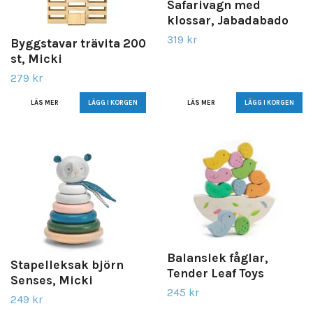
Safarivagn med
klossar, Jabadabado
319 kr
Byggstavar trävita 200
st, Micki
279 kr
LÄS MER
LÄS MER
Balanslek fåglar,
Stapelleksak björn
Tender Leaf Toys
Senses, Micki
245 kr
249 kr