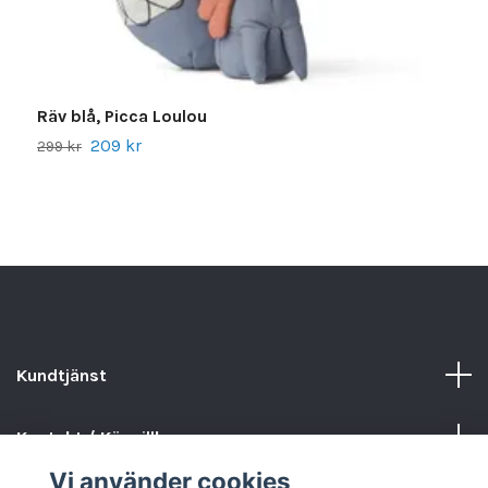
M
2
Räv blå, Picca Loulou
209 kr
299 kr
Kundtjänst
Kontakt / Köpvillkor
Vi använder cookies