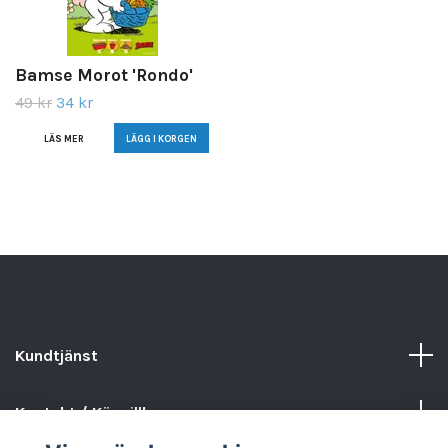
Bamse Morot 'Rondo'
49 kr
34 kr
LÄS MER
Kundtjänst
Kontakt / Köpvillkor