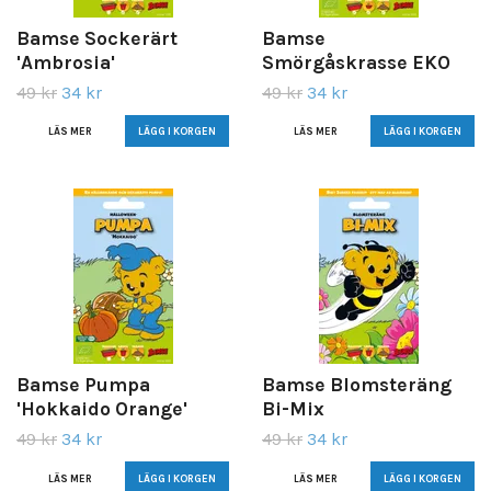
Bamse Sockerärt
Bamse
'Ambrosia'
Smörgåskrasse EKO
49 kr
34 kr
49 kr
34 kr
LÄS MER
LÄS MER
Bamse Pumpa
Bamse Blomsteräng
'Hokkaido Orange'
Bi-Mix
49 kr
34 kr
49 kr
34 kr
LÄS MER
LÄS MER