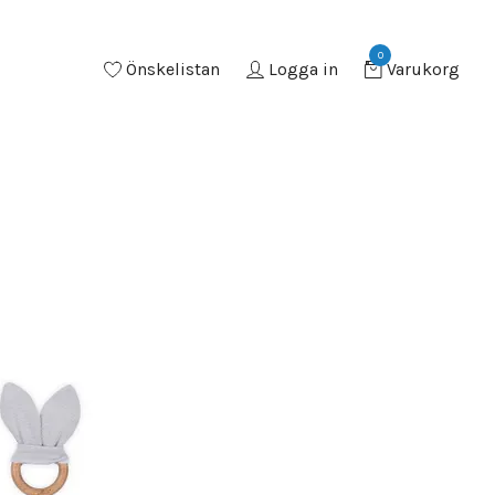
0
Önskelistan
Logga in
Varukorg