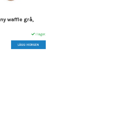
ny waffle grå,
I lager.