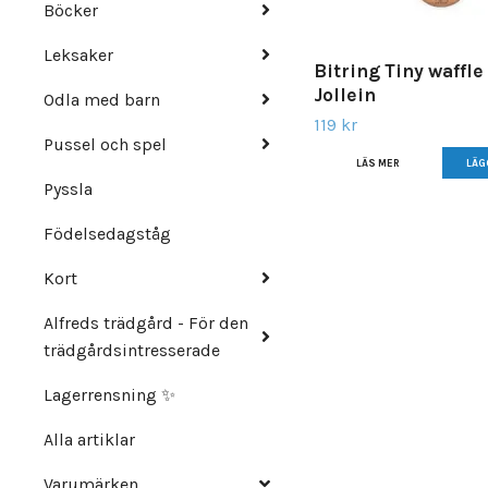
Böcker
Leksaker
Bitring Tiny waffle
Jollein
Odla med barn
119 kr
Pussel och spel
LÄS MER
Pyssla
Födelsedagståg
Kort
Alfreds trädgård - För den
trädgårdsintresserade
Lagerrensning ✨
Alla artiklar
Varumärken