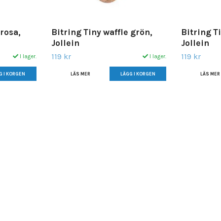
 rosa,
Bitring Tiny waffle grön,
Bitring Ti
Jollein
Jollein
119 kr
119 kr
I lager.
I lager.
LÄS MER
LÄS MER