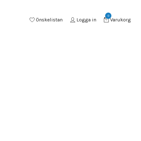
0
Önskelistan
Logga in
Varukorg