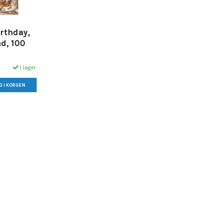
irthday,
d, 100
I lager.