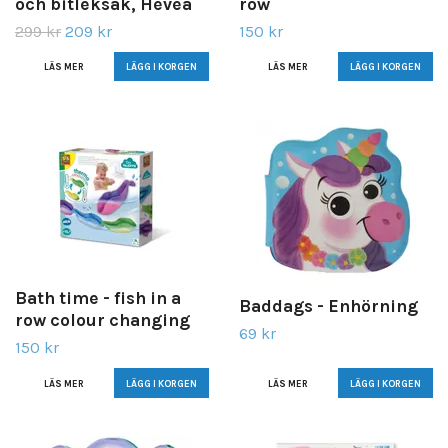
och bitleksak, Hevea
row
299 kr
209 kr
150 kr
LÄS MER
LÄS MER
Bath time - fish in a
Baddags - Enhörning
row colour changing
69 kr
150 kr
LÄS MER
LÄS MER