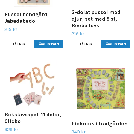
3-delat pussel med
Pussel bondgård,
djur, set med 5 st,
Jabadabado
Boobo toys
219 kr
219 kr
LÄS MER
LÄS MER
Bokstavsspel, 11 delar,
Clicko
Picknick i trädgården
329 kr
340 kr