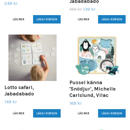
Jabadabado
249 kr
199 kr
139 kr
LÄS MER
LÄS MER
Pussel känna
Lotto safari,
'Snödjur', Michelle
Jabadabado
Carlslund, Vilac
149 kr
169 kr
LÄS MER
LÄS MER