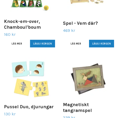
Knock-em-over,
Spel - Vem där?
Chamboul'boum
469 kr
160 kr
LÄS MER
LÄS MER
Magnetiskt
Pussel Duo, djurungar
tangramspel
130 kr
239 kr