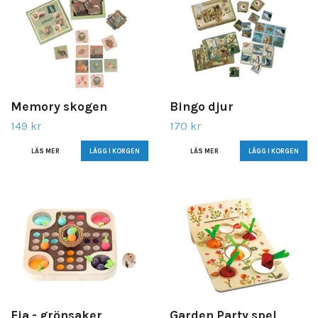
Memory skogen
Bingo djur
149 kr
170 kr
LÄS MER
LÄS MER
Fia - grönsaker
Garden Party spel