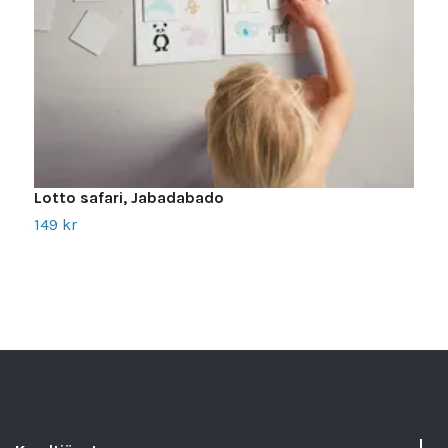
P
V
1
Lotto safari, Jabadabado
149 kr