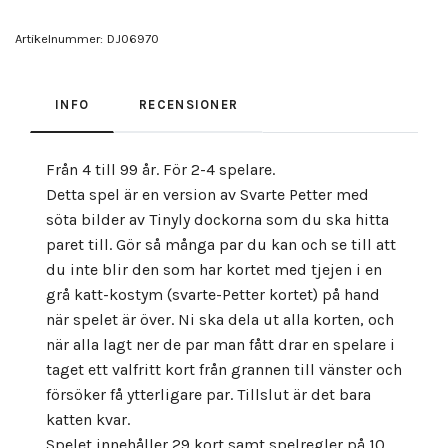
Artikelnummer:
DJ06970
INFO
RECENSIONER
Från 4 till 99 år. För 2-4 spelare.
Detta spel är en version av Svarte Petter med
söta bilder av Tinyly dockorna som du ska hitta
paret till. Gör så många par du kan och se till att
du inte blir den som har kortet med tjejen i en
grå katt-kostym (svarte-Petter kortet) på hand
när spelet är över. Ni ska dela ut alla korten, och
när alla lagt ner de par man fått drar en spelare i
taget ett valfritt kort från grannen till vänster och
försöker få ytterligare par. Tillslut är det bara
katten kvar.
Spelet innehåller 29 kort samt spelregler på 10