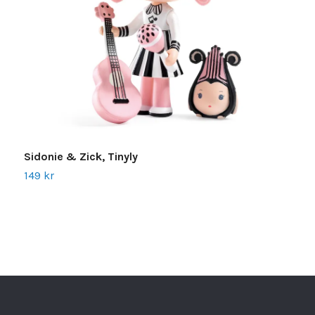
Sidonie & Zick, Tinyly
149 kr
B
1