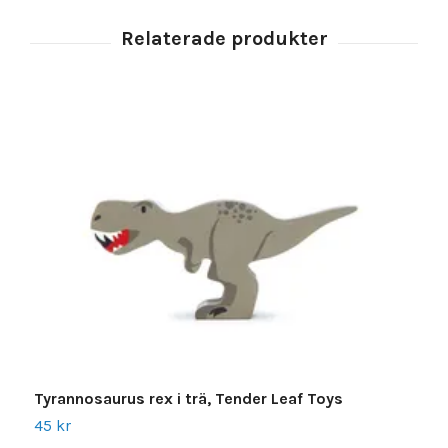
Tyrannosaurus rex i trä, Tender Leaf Toys
P
45 kr
3