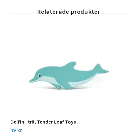
Delfin i trä, Tender Leaf Toys
N
49 kr
4