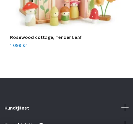
Rosewood cottage, Tender Leaf
S
1 099 kr
3
Kundtjänst
Kontakt / Köpvillkor