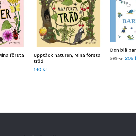
Den blå b
Mina första
Upptäck naturen, Mina första
209 
299 kr
träd
140 kr