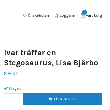
0
Önskelistan
Logga in
Varukorg
Ivar träffar en
Stegosaurus, Lisa Bjärbo
89 kr
I lager.
LÄGG I KORGEN