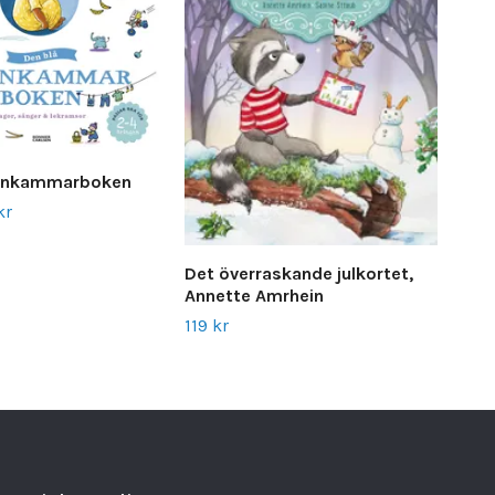
arnkammarboken
kr
Det överraskande julkortet,
Vår
Annette Amrhein
And
119 kr
159 