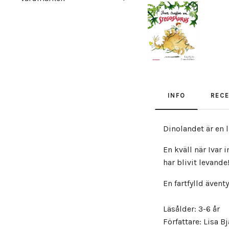
INFO
REC
Dinolandet är en 
En kväll när Ivar 
har blivit levande
En fartfylld även
Läsålder: 3-6 år
Författare: Lisa B