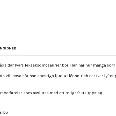
ENSIONER
låda där Ivars leksaksdinosaurier bor. Han har hur många som
inte vill sova hör han konstiga ljud ur lådan. Och när Ivar lyft
!
tyrsberättelse som avslutas med ett roligt faktauppslag.
järbo