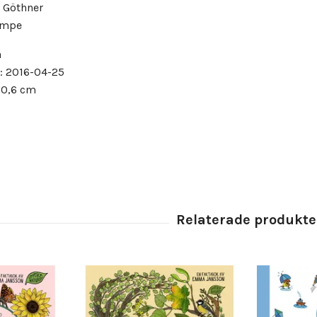
a Göthner
umpe
n
: 2016-04-25
x 0,6 cm