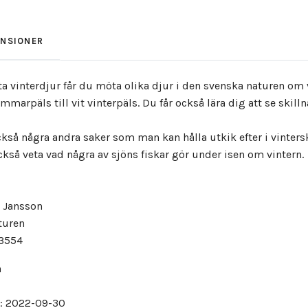
ENSIONER
ta vinterdjur får du möta olika djur i den svenska naturen om 
mmarpäls till vit vinterpäls. Du får också lära dig att se skil
också några andra saker som man kan hålla utkik efter i vinter
ckså veta vad några av sjöns fiskar gör under isen om vintern.
a Jansson
turen
3554
n
: 2022-09-30