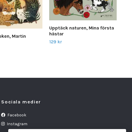
Upptäck naturen, Mina första
hästar
oken, Martin
129 kr
Bon
Mor
70 
Sociala medier
Facebook
Instagram