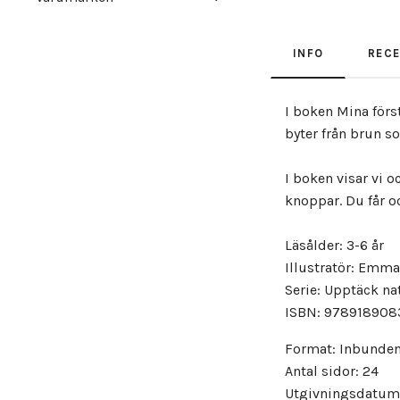
INFO
REC
I boken Mina förs
byter från brun so
I boken visar vi 
knoppar. Du får o
Läsålder: 3-6 år
Illustratör: Emm
Serie: Upptäck na
ISBN: 978918908
Format: Inbunde
Antal sidor: 24
Utgivningsdatum