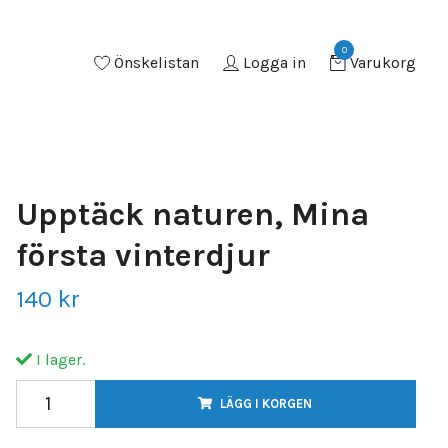
0
Önskelistan
Logga in
Varukorg
Upptäck naturen, Mina
första vinterdjur
140 kr
I lager.
LÄGG I KORGEN