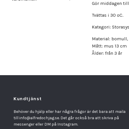
Gör middagen till
Tvättas i 30 ºC.
Kategori: Storasys
Material: bomull, 
Mått: mus 13 cm
Ålder: från 3 år
Kundtjänst
Behöver du hjälp eller har några frågor är det bara att maila
till
info@alfredochjag.se
. Det går också bra att skriva på
messenger eller DM på Instagram.