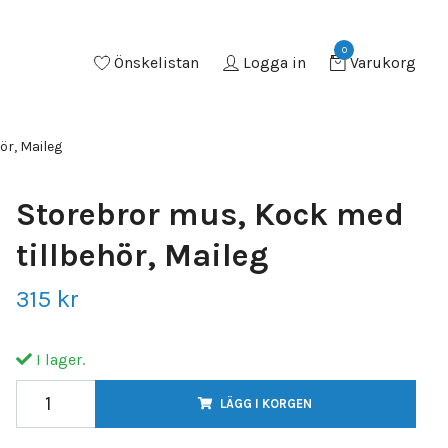
0
Önskelistan
Logga in
Varukorg
ör, Maileg
Storebror mus, Kock med
tillbehör, Maileg
315 kr
I lager.
LÄGG I KORGEN