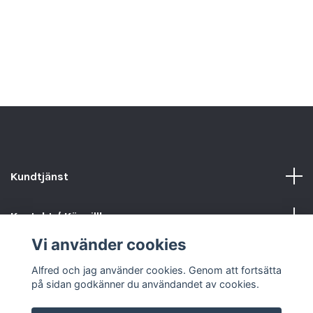
C
8
Kundtjänst
Kontakt / Köpvillkor
Vi använder cookies
Sociala medier
Alfred och jag använder cookies. Genom att fortsätta
på sidan godkänner du användandet av cookies.