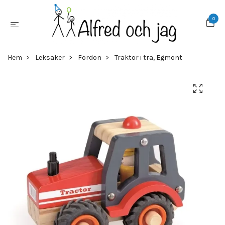
0
Hem
Leksaker
Fordon
Traktor i trä, Egmont