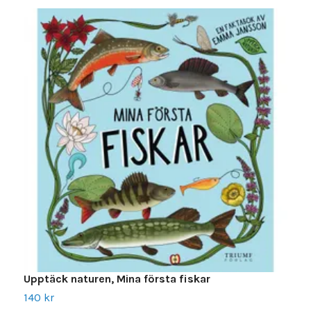
Upptäck naturen, Mina första fiskar
U
140 kr
1