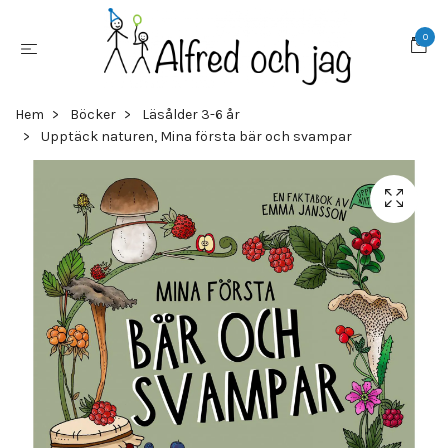
0
Hem
Böcker
Läsålder 3-6 år
Upptäck naturen, Mina första bär och svampar