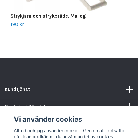
Strykjärn och strykbräde, Maileg
K
190 kr
4
Kundtjänst
Kontakt / Köpvillkor
Vi använder cookies
Sociala medier
Alfred och jag använder cookies. Genom att fortsätta
på sidan godkänner du användandet av cookies.