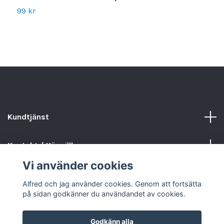
99 kr
4
Kundtjänst
Kontakt / Köpvillkor
Vi använder cookies
Sociala medier
Alfred och jag använder cookies. Genom att fortsätta
på sidan godkänner du användandet av cookies.
Godkänn alla