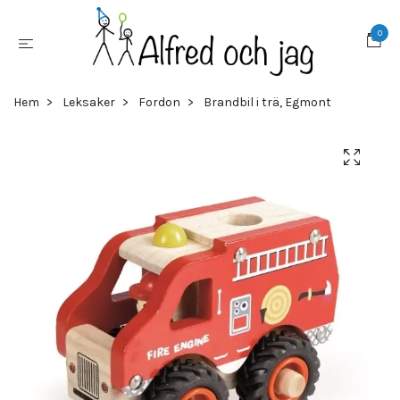
0
Hem
Leksaker
Fordon
Brandbil i trä, Egmont