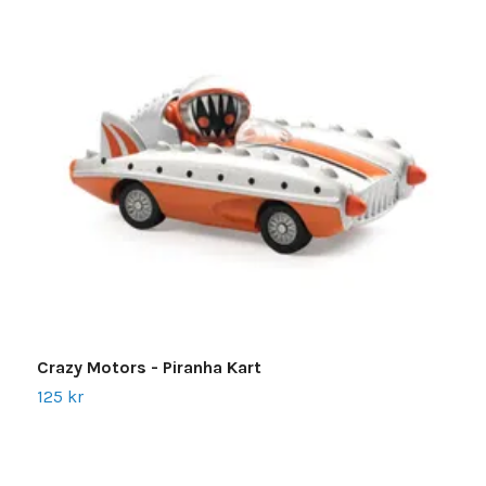
Crazy Motors - Piranha Kart
C
125 kr
1