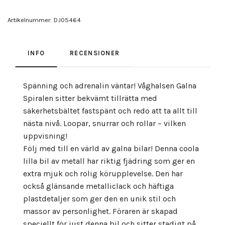
Artikelnummer:
DJ05464
INFO
RECENSIONER
Spänning och adrenalin väntar! Våghalsen Galna
Spiralen sitter bekvämt tillrätta med
säkerhetsbältet fastspänt och redo att ta allt till
nästa nivå. Loopar, snurrar och rollar – vilken
uppvisning!
Följ med till en värld av galna bilar! Denna coola
lilla bil av metall har riktig fjädring som ger en
extra mjuk och rolig körupplevelse. Den har
också glänsande metalliclack och häftiga
plastdetaljer som ger den en unik stil och
massor av personlighet. Föraren är skapad
speciellt för just denna bil och sitter stadigt på