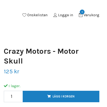
0
Önskelistan
Logga in
Varukorg
Crazy Motors - Motor
Skull
125 kr
I lager.
LÄGG I KORGEN