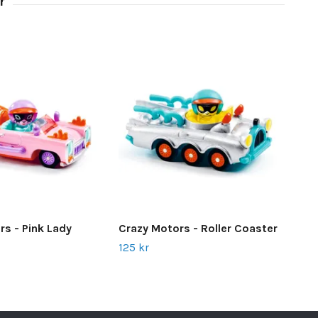
Cra
rs - Pink Lady
Crazy Motors - Roller Coaster
895
125 kr