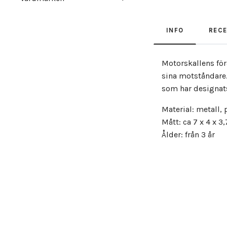
INFO
REC
Motorskallens för
sina motståndare.
som har designats
Material: metall, 
Mått: ca 7 x 4 x 3
Ålder: från 3 år