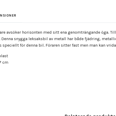
ENSIONER
are avsöker horisonten med sitt ena genomträngande öga. Til
 Denna snygga leksaksbil av metall har både fjädring, metallic 
 speciellt för denna bil. Föraren sitter fast men man kan vrid
plast
,7 cm