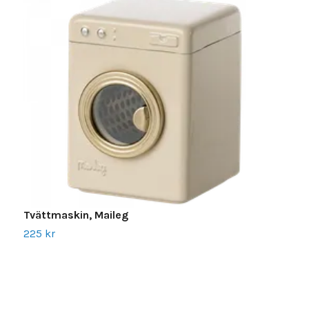
Tvättmaskin, Maileg
B
225 kr
1