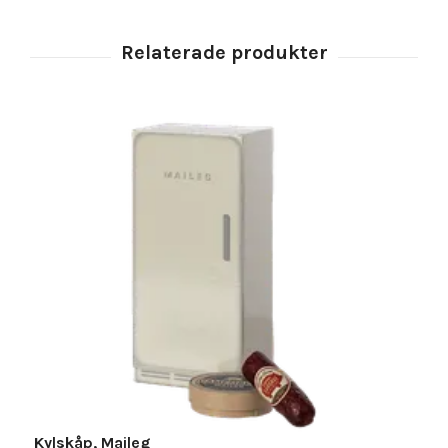
Kylskåp, Maileg
B