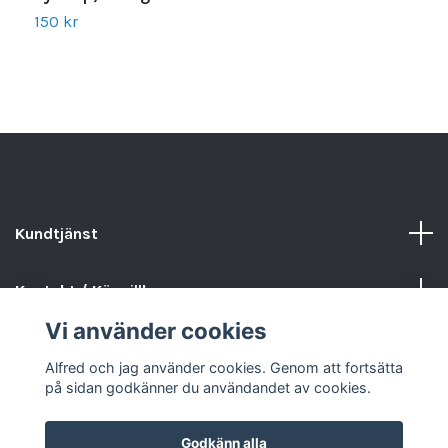
150 kr
1
Kundtjänst
Kontakt / Köpvillkor
Vi använder cookies
Sociala medier
Alfred och jag använder cookies. Genom att fortsätta
på sidan godkänner du användandet av cookies.
Godkänn alla