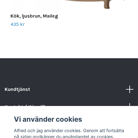
Kök, ljusbrun, Maileg
T
435 kr
2
Kundtjänst
Kontakt / Köpvillkor
Vi använder cookies
Sociala medier
Alfred och jag använder cookies. Genom att fortsätta
på sidan godkänner du användandet av cookies.