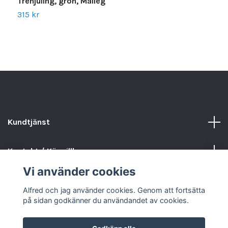
Trehjuling, grön, Maileg
G
315 kr
1
Kundtjänst
Kontakt / Köpvillkor
Vi använder cookies
Sociala medier
Alfred och jag använder cookies. Genom att fortsätta
på sidan godkänner du användandet av cookies.