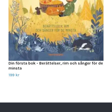
S
8
Din första bok - Berättelser, rim och sånger för de
minsta
199 kr