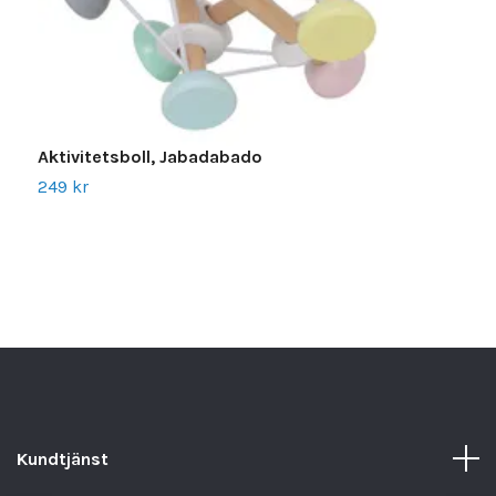
D
1
Aktivitetsboll, Jabadabado
249 kr
Kundtjänst