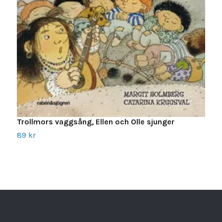
N
Trollmors vaggsång, Ellen och Olle sjunger
1
89 kr