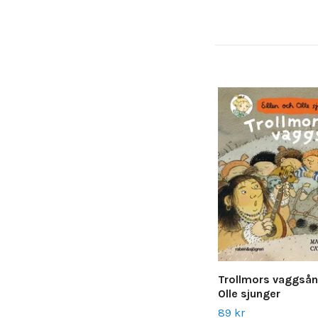
Trollmors vaggsång
Olle sjunger
89 kr