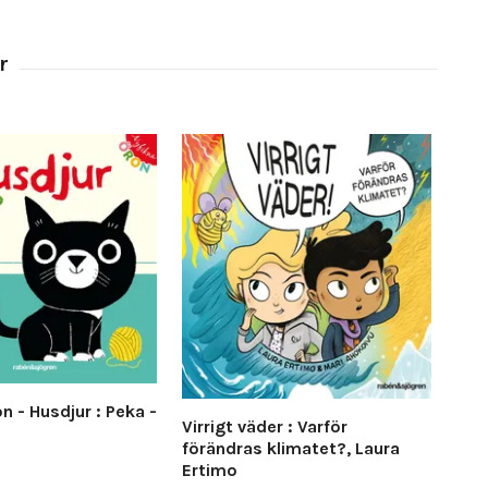
n - Husdjur : Peka -
Upp
Virrigt väder : Varför
nor
förändras klimatet?, Laura
140
Ertimo