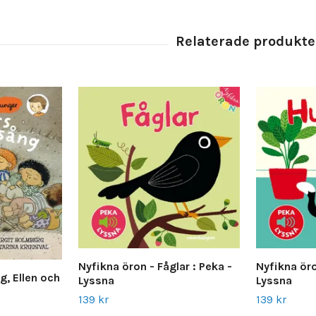
Nyfikna öron - Fåglar : Peka -
Nyfikna öro
, Ellen och
Lyssna
Lyssna
139 kr
139 kr