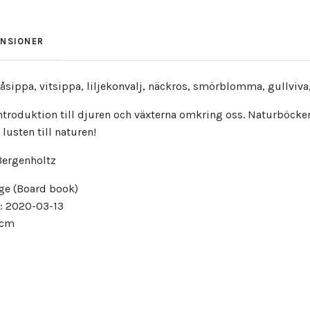
ENSIONER
blåsippa, vitsippa, liljekonvalj, näckros, smörblomma, gullviv
introduktion till djuren och växterna omkring oss. Naturböcker
lusten till naturen!
 Bergenholtz
ge (Board book)
: 2020-03-13
4 cm