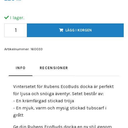
I lager.
LÄGG I KORGEN
Artikelnummer:
160033
INFO
RECENSIONER
Vintersetet för Rubens EcoBuds docka är perfekt
för ljusa och snöiga äventyr. Setet består av:
- En krämfärgad stickad tröja
- En mjuk, varm och mysig stickad tubscarf i
grått
Ge din Rubens EcoBuds docka en ny stil genom