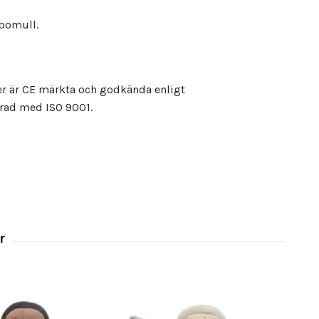
 bomull.
er är CE märkta och godkända enligt
ierad med ISO 9001.