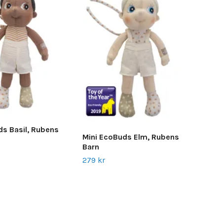
Sum
ds Basil, Rubens
Mini EcoBuds Elm, Rubens
Rub
Barn
229
279 kr