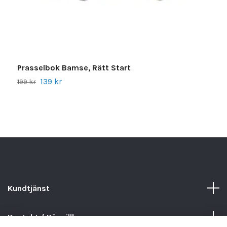
Prasselbok Bamse, Rätt Start
A
139 kr
3
199 kr
Kundtjänst
Kontakt / Köpvillkor