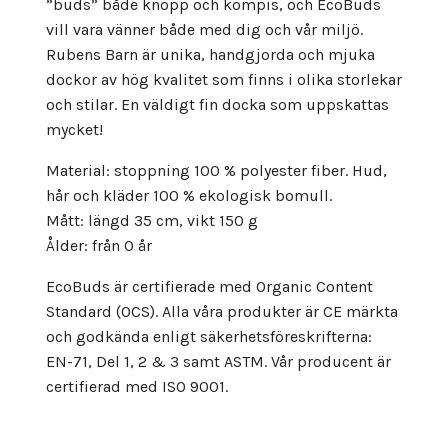
”buds” både knopp och kompis, och EcoBuds
vill vara vänner både med dig och vår miljö.
Rubens Barn är unika, handgjorda och mjuka
dockor av hög kvalitet som finns i olika storlekar
och stilar. En väldigt fin docka som uppskattas
mycket!
Material: stoppning 100 % polyester fiber. Hud,
hår och kläder 100 % ekologisk bomull.
Mått: längd 35 cm, vikt 150 g
Ålder: från 0 år
EcoBuds är certifierade med Organic Content
Standard (OCS). Alla våra produkter är CE märkta
och godkända enligt säkerhetsföreskrifterna:
EN-71, Del 1, 2 & 3 samt ASTM. Vår producent är
certifierad med ISO 9001.