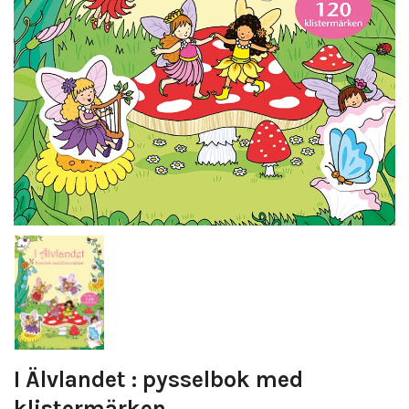
I Älvlandet : pysselbok med
klistermärken