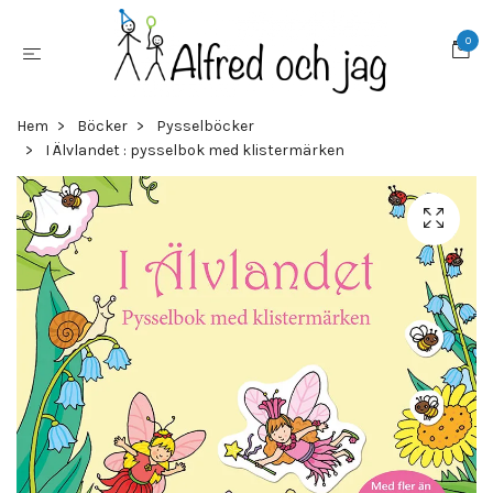
0
Hem
Böcker
Pysselböcker
I Älvlandet : pysselbok med klistermärken