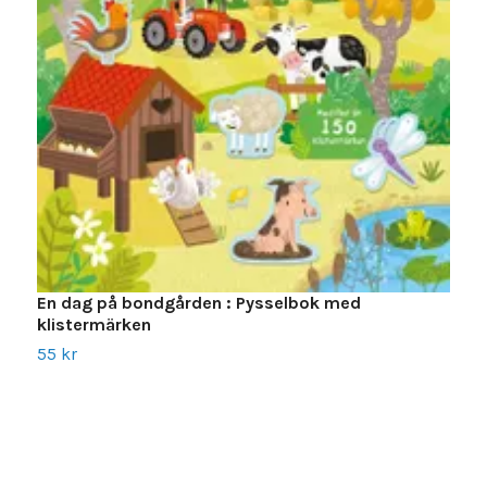
S
En dag på bondgården : Pysselbok med
k
klistermärken
5
55 kr