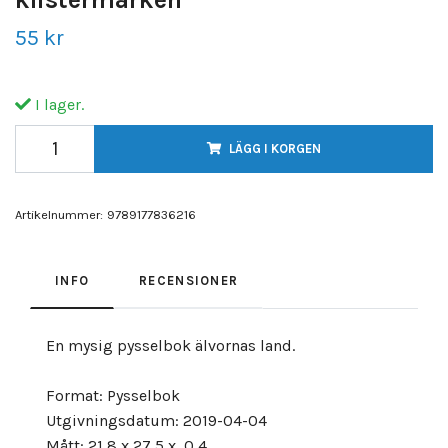
55 kr
I lager.
LÄGG I KORGEN
Artikelnummer:
9789177836216
INFO
RECENSIONER
En mysig pysselbok älvornas land.
Format: Pysselbok
Utgivningsdatum: 2019-04-04
Mått: 21,8 x 27,5 x 0,4