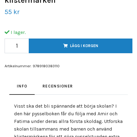
klistermärken
55 kr
I lager.
LÄGG I KORGEN
Artikelnummer:
9789180383110
INFO
RECENSIONER
Visst ska det bli spännande att börja skolan? I
den här pysselboken får du följa med Amir och
Fatima under deras allra första skoldag. Utforska
skolan tillsammans med barnen och använd
klistermärkena för att göra pysselstunden extra