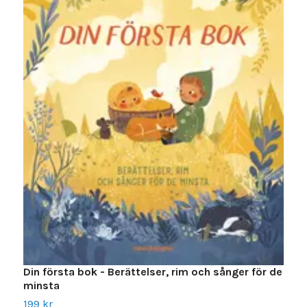
P
1
Din första bok - Berättelser, rim och sånger för de
minsta
199 kr