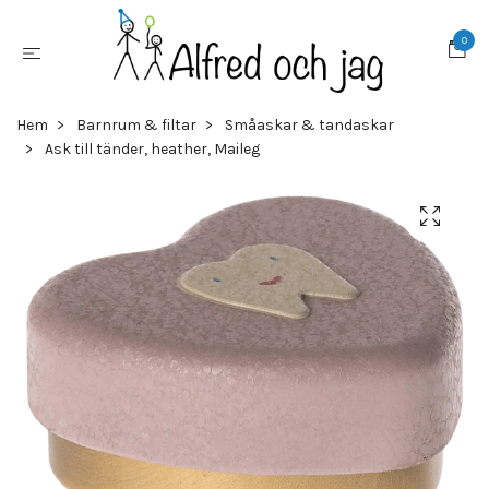
0
Hem
Barnrum & filtar
Småaskar & tandaskar
Ask till tänder, heather, Maileg