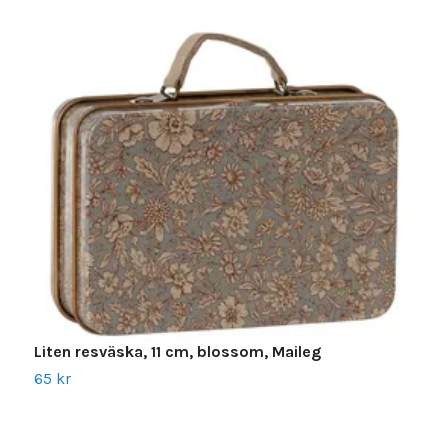
Liten resväska, 11 cm, blossom, Maileg
L
65 kr
2