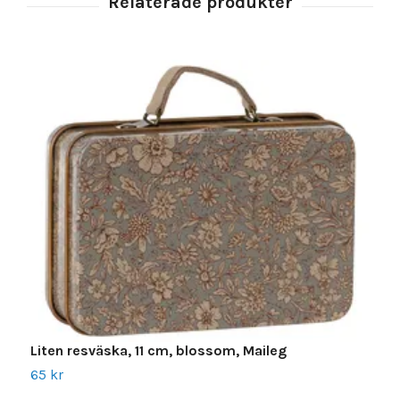
Liten resväska, 11 cm, blossom, Maileg
L
65 kr
2