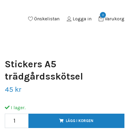
0
Önskelistan
Logga in
Varukorg
Stickers A5
trädgårdsskötsel
45 kr
I lager.
LÄGG I KORGEN