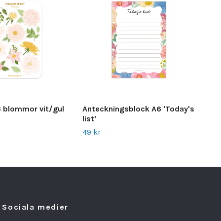
6 blommor vit/gul
Anteckningsblock A6 'Today's
Ant
list'
49 
49 kr
Sociala medier