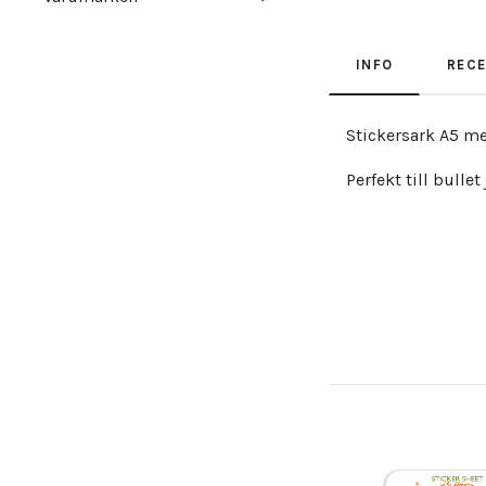
INFO
REC
Stickersark A5 m
Perfekt till bulle