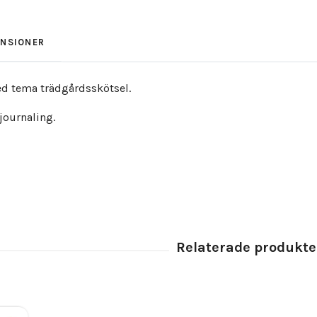
ENSIONER
ed tema trädgårdsskötsel.
t journaling.