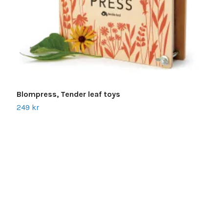
S
3
Blompress, Tender leaf toys
249 kr