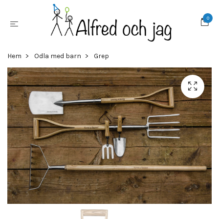
0
Hem
Odla med barn
Grep