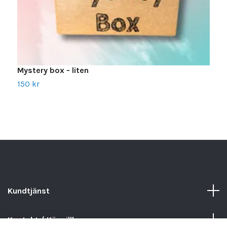
Mystery box - liten
M
150 kr
3
Kundtjänst
Kontakt / Köpvillkor