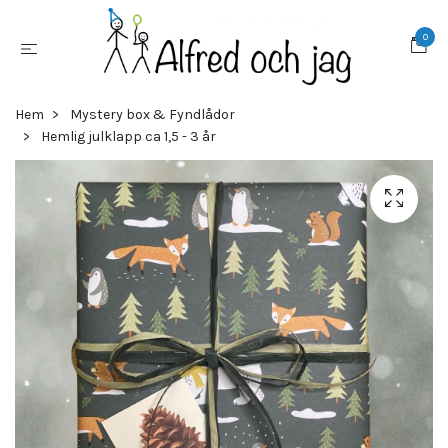
0
Hem
Mystery box & Fyndlådor
Hemlig julklapp ca 1,5 - 3 år