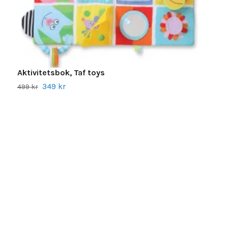
Aktivitetsbok, Taf toys
349 kr
499 kr
K
1