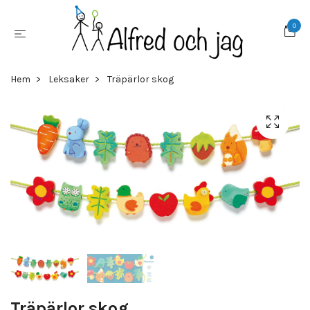
0
Hem
Leksaker
Träpärlor skog
Träpärlor skog