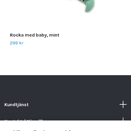
Rocka med baby, mint
T
299 kr
1
Kundtjänst
Kontakt / Köpvillkor