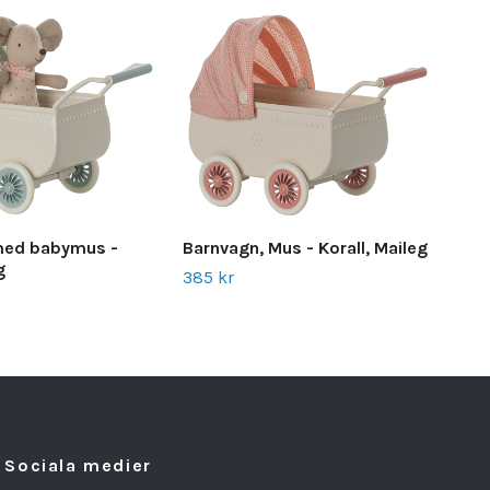
Kyl
med babymus -
Barnvagn, Mus - Korall, Maileg
Mai
g
385 kr
440
Sociala medier