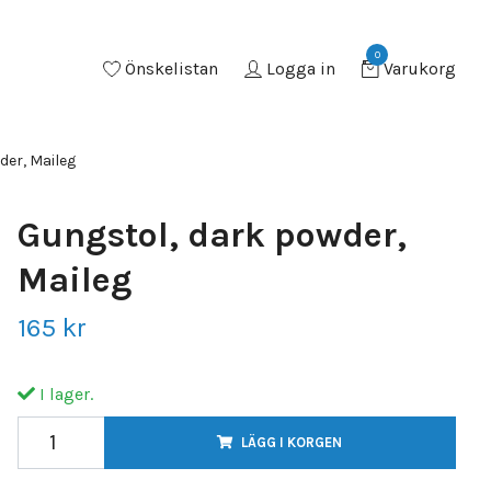
0
Önskelistan
Logga in
Varukorg
der, Maileg
Gungstol, dark powder,
Maileg
165 kr
I lager.
LÄGG I KORGEN