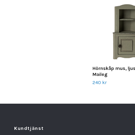
Hörnskåp mus, lju
Maileg
240 kr
Kundtjänst