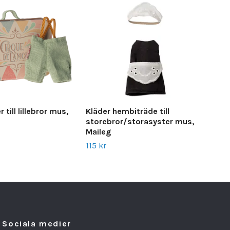
Kläder hembiträde till
till lillebror mus,
Stic
storebror/storasyster mus,
sto
Maileg
160
115 kr
Sociala medier