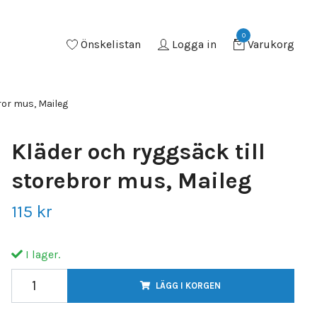
0
Önskelistan
Logga in
Varukorg
ror mus, Maileg
Kläder och ryggsäck till
storebror mus, Maileg
115 kr
I lager.
LÄGG I KORGEN