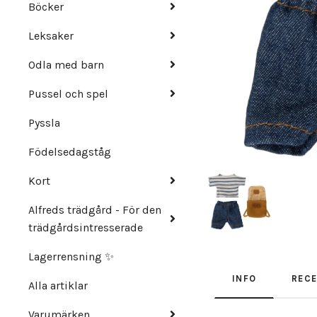
Böcker
Leksaker
Odla med barn
Pussel och spel
Pyssla
Födelsedagståg
Kort
Alfreds trädgård - För den
trädgårdsintresserade
Lagerrensning ✨
INFO
REC
Alla artiklar
Varumärken