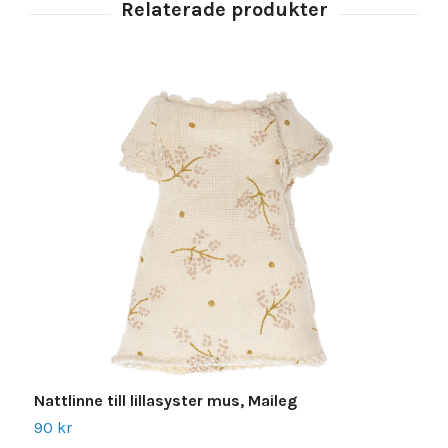
Nattlinne till lillasyster mus, Maileg
N
90 kr
1